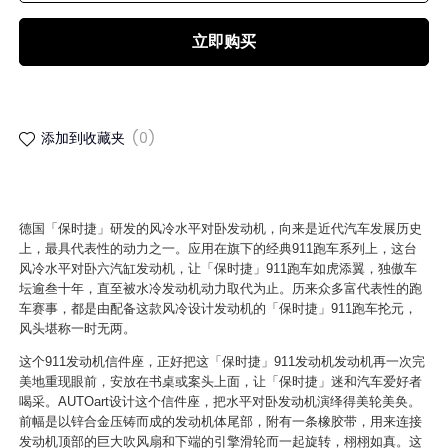
立即购买
添加到收藏夹
(0)
德国「保时捷」研发的风冷水平对卧发动机，向来是近代汽车发展历史
上，最具代表性的动力之一。应用在旗下的经典911跑车系列上，这台
风冷水平对卧六汽缸发动机，让「保时捷」911跑车如虎添翼，独傲车
坛逾叁十年，直至被水冷发动机动力取代为止。历来众多富代表性的跑
车赛事，都是由配备这款风冷设计发动机的「保时捷」911跑车抡元，
风头堪称一时无两。
这个911发动机信件座，正好把这「保时捷」911发动机发动机再一次完
美地重现眼前，安放在书桌或案头上面，让「保时捷」迷和汽车爱好者
喝采。AUTOart设计这个信件座，把水平对卧发动机演绎得美轮美奂。
前幅是以锌合金压铸而成的发动机体尾部，附有一条橡胶带，用来连接
发动机顶部的巨大吹风扇和下端的引擎滑轮而一起旋转，栩栩如真。这