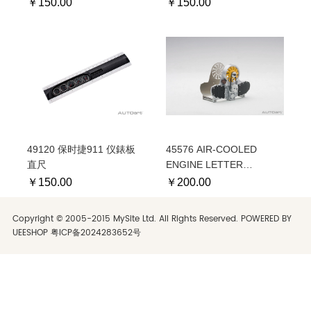
￥
150.00
￥
150.00
49120 保时捷911 仪錶板
45576 AIR-COOLED
直尺
ENGINE LETTER
HOLDER (YELLOW)
￥
150.00
￥
200.00
Copyright © 2005-2015 MySite Ltd. All Rights Reserved. POWERED BY
UEESHOP
粤ICP备2024283652号