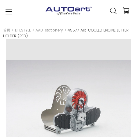
简体中文
(人民币元)
CNY
首页
>
LIFESTYLE
>
AAD-stationery
>
45577 AIR-COOLED ENGINE LETTER
HOLDER (RED)