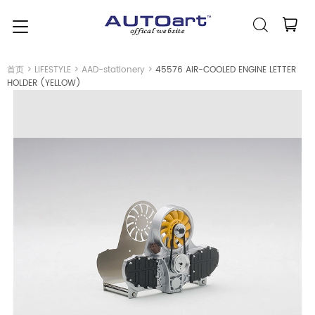
简体中文
(人民币元)
CNY
首页
>
LIFESTYLE
>
AAD-stationery
>
45576 AIR-COOLED ENGINE LETTER
HOLDER (YELLOW)