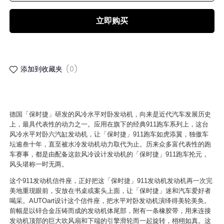
立即购买
添加到收藏夹
(0)
德国「保时捷」研发的风冷水平对卧发动机，向来是近代汽车发展历史
上，最具代表性的动力之一。应用在旗下的经典911跑车系列上，这台
风冷水平对卧六汽缸发动机，让「保时捷」911跑车如虎添翼，独傲车
坛逾叁十年，直至被水冷发动机动力取代为止。历来众多富代表性的跑
车赛事，都是由配备这款风冷设计发动机的「保时捷」911跑车抡元，
风头堪称一时无两。
这个911发动机信件座，正好把这「保时捷」911发动机发动机再一次完
美地重现眼前，安放在书桌或案头上面，让「保时捷」迷和汽车爱好者
喝采。AUTOart设计这个信件座，把水平对卧发动机演绎得美轮美奂。
前幅是以锌合金压铸而成的发动机体尾部，附有一条橡胶带，用来连接
发动机顶部的巨大吹风扇和下端的引擎滑轮而一起旋转，栩栩如真。这