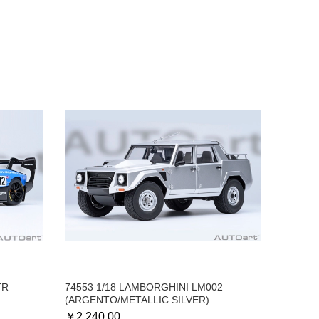
TR
74553 1/18 LAMBORGHINI LM002
(ARGENTO/METALLIC SILVER)
￥
2,240.00