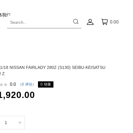
络我们
0.00
 1/18 NISSAN FAIRLADY 280Z (S130) SEIBU-KEISATSU
 Z
0.0
（0 评论）
0 销量
,920.00