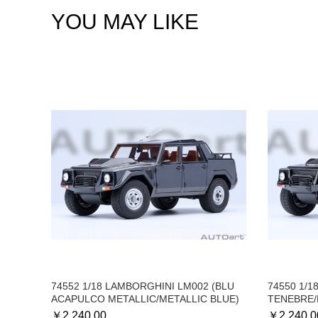
YOU MAY LIKE
74552 1/18 LAMBORGHINI LM002 (BLU
74550 1/
ACAPULCO METALLIC/METALLIC BLUE)
TENEBRE/
￥
2,240.00
￥
2,240.0