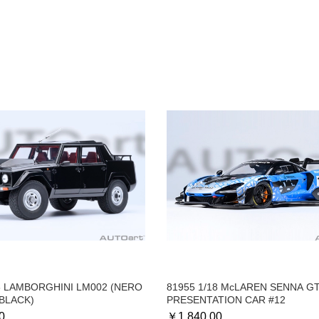
18 LAMBORGHINI LM002 (NERO
81955 1/18 McLAREN SENNA G
BLACK)
PRESENTATION CAR #12
0
￥
1,840.00