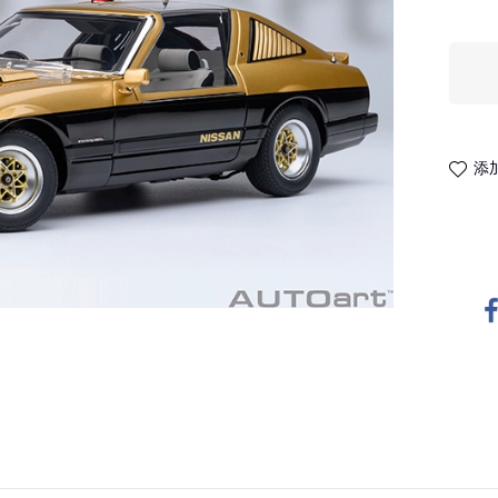
添
ne
twitter
whatsapp
pinterest
tumblr
linkedin