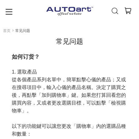
简体中文
(人民币元)
CNY
首页
>
常见问题
常见问题
如何订货？
1. 選取產品
從各個產品系列名單中，簡單點擊心儀的產品；又或
在搜尋項目中，輸入心儀的產品名稱。決定了購買之
後，再點擊「加到購物車」鍵。如果您打算回看您的
購買內容，又或者更改選購目標，可以點擊「檢視購
物車」。
以下的功能鍵可以讓您更改「購物車」內的選購品種
和數量：